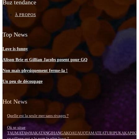
Buz tendance
À PROPOS
Top News
Love is funny
Alison Brie et Gillian Jacobs posent pour GQ
Non mais physiquement ferme-la !
Un peu de découpage
Hot News
Quelle est la seule mer sans rivages ?
Où se situe
TAUMATAWHAKATANGIHANGAKOAUAUOTAMATEATURIPUKAKAPIKI
ce village qui a le nom le plus long ?